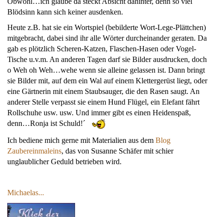
Obwohl…ich glaube da steckt Absicht dahinter, denn so viel
Blödsinn kann sich keiner ausdenken.
Heute z.B. hat sie ein Wortspiel (bebilderte Wort-Lege-Plättchen)
mitgebracht, dabei sind ihr alle Wörter durcheinander geraten. Da
gab es plötzlich Scheren-Katzen, Flaschen-Hasen oder Vogel-
Tische u.v.m. An anderen Tagen darf sie Bilder ausdrucken, doch
o Weh oh Weh…wehe wenn sie alleine gelassen ist. Dann bringt
sie Bilder mit, auf dem ein Wal auf einem Klettergerüst liegt, oder
eine Gärtnerin mit einem Staubsauger, die den Rasen saugt. An
anderer Stelle verpasst sie einem Hund Flügel, ein Elefant fährt
Rollschuhe usw. usw. Und immer gibt es einen Heidenspaß,
denn…Ronja ist Schuld!´
Ich bediene mich gerne mit Materialien aus dem
Blog
Zaubereinmaleins
, das von Susanne Schäfer mit schier
unglaublicher Geduld betrieben wird.
Michaelas...