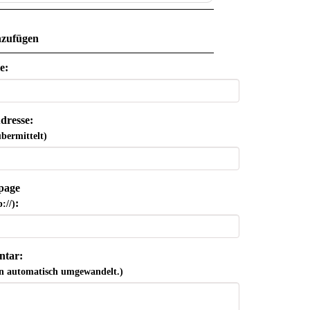
zufügen
e:
dresse:
bermittelt)
page
:
://)
tar:
n automatisch umgewandelt.)