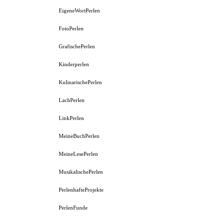
EigeneWortPerlen
FotoPerlen
GrafischePerlen
Kinderperlen
KulinarischePerlen
LachPerlen
LinkPerlen
MeineBuchPerlen
MeineLesePerlen
MusikalischePerlen
PerlenhafteProjekte
PerlenFunde