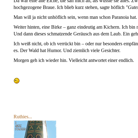
Da war eine alte Eiche, die sah mich an, als wüsste sie alles. Z
hochgezogene Braue. Ich blieb kurz stehen, sagte höflich
"
Gute
Man will ja nicht unhöflich sein, wenn man schon Paranoia hat.
Weiter hinten, eine Birke – ganz eindeutig am Kichern. Ich bin m
Und dann dieses schmatzende Geräusch aus dem Laub. Ein ge
Ich weiß nicht, ob ich verrückt bin – oder nur besonders empfä
es. Der Wald hat Humor. Und ziemlich viele Gesichter.
Morgen geh ich wieder hin. Vielleicht antwortet einer endlich.
Ruthies...