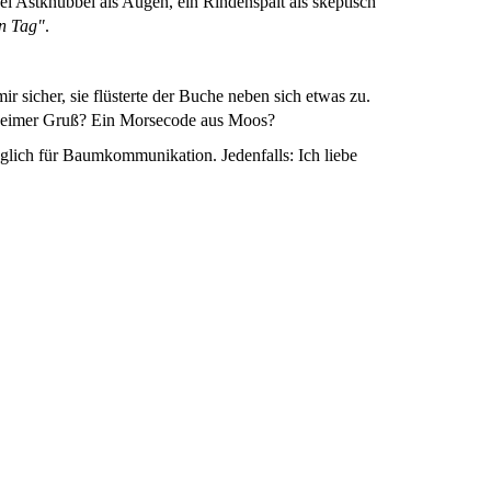
wei Astknubbel als Augen, ein Rindenspalt als skeptisch
n Tag"
.
ir sicher, sie flüsterte der Buche neben sich etwas zu.
heimer Gruß? Ein Morsecode aus Moos?
nglich für Baumkommunikation. Jedenfalls: Ich liebe