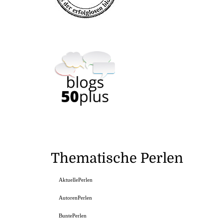
Thematische Perlen
AktuellePerlen
AutorenPerlen
BuntePerlen