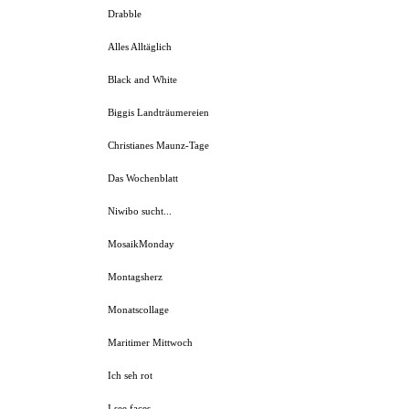
Drabble
Alles Alltäglich
Black and White
Biggis Landträumereien
Christianes Maunz-Tage
Das Wochenblatt
Niwibo sucht...
MosaikMonday
Montagsherz
Monatscollage
Maritimer Mittwoch
Ich seh rot
I see faces