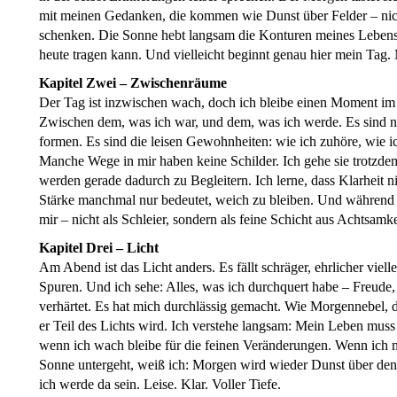
mit meinen Gedanken, die kommen wie Dunst über Felder – nich
schenken. Die Sonne hebt langsam die Konturen meines Lebens he
heute tragen kann. Und vielleicht beginnt genau hier mein Tag. 
Kapitel Zwei – Zwischenräume
Der Tag ist inzwischen wach, doch ich bleibe einen Moment i
Zwischen dem, was ich war, und dem, was ich werde. Es sind n
formen. Es sind die leisen Gewohnheiten: wie ich zuhöre, wie i
Manche Wege in mir haben keine Schilder. Ich gehe sie trotzd
werden gerade dadurch zu Begleitern. Ich lerne, dass Klarheit nic
Stärke manchmal nur bedeutet, weich zu bleiben. Und während 
mir – nicht als Schleier, sondern als feine Schicht aus Achtsamke
Kapitel Drei – Licht
Am Abend ist das Licht anders. Es fällt schräger, ehrlicher viell
Spuren. Und ich sehe: Alles, was ich durchquert habe – Freude,
verhärtet. Es hat mich durchlässig gemacht. Wie Morgennebel, de
er Teil des Lichts wird. Ich verstehe langsam: Mein Leben muss
wenn ich wach bleibe für die feinen Veränderungen. Wenn ich mich
Sonne untergeht, weiß ich: Morgen wird wieder Dunst über de
ich werde da sein. Leise. Klar. Voller Tiefe.