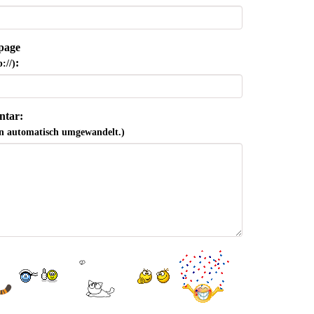
page
:
://)
tar:
n automatisch umgewandelt.)