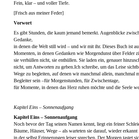
Fein, klar – und voller Tiefe.
[Frisch aus meiner Feder]
Vorwort
Es gibt Stunden, die kaum jemand bemerkt. Augenblicke zwi
Gedanke,
in denen die Welt still wird – und wir mit ihr. Dieses Buch ist
Momenten, in denen Gedanken wie Morgendunst über Felder z
sie verhüllen nicht, sie enthüllen. Sie laden ein, genauer hinzus
nicht, um Antworten zu geben.Ich schreibe, um das Leise sich
Wege zu begleiten, auf denen wir manchmal allein, manchmal mi
Begleiter sein –für Morgenstunden, für Zwischentage,
für Momente, in denen das Herz ruhen möchte und die Seele we
Kapitel Eins – Sonnenaufgang
Kapitel Eins – Sonnenaufgang
Noch bevor der Tag seinen Namen kennt, liegt ein feiner Schlei
Bäume, Häuser, Wege – als warteten sie darauf, wieder erkannt z
in der selbst Erinnerungen leiser sprechen. Der Morgen tastet si