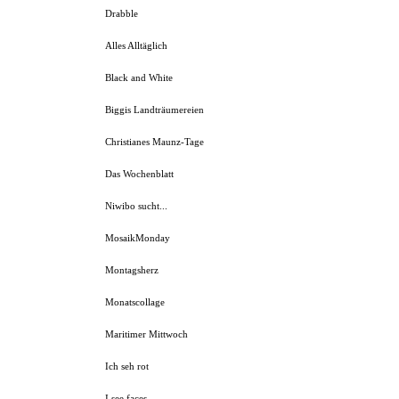
Drabble
Alles Alltäglich
Black and White
Biggis Landträumereien
Christianes Maunz-Tage
Das Wochenblatt
Niwibo sucht...
MosaikMonday
Montagsherz
Monatscollage
Maritimer Mittwoch
Ich seh rot
I see faces