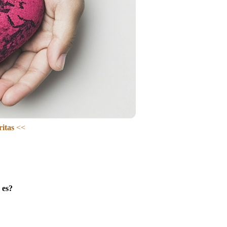
ritas
<<
 es?