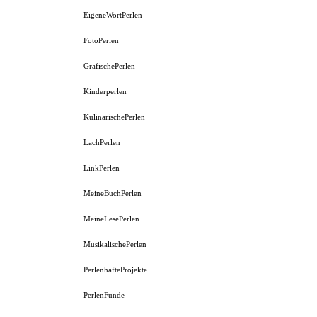
EigeneWortPerlen
FotoPerlen
GrafischePerlen
Kinderperlen
KulinarischePerlen
LachPerlen
LinkPerlen
MeineBuchPerlen
MeineLesePerlen
MusikalischePerlen
PerlenhafteProjekte
PerlenFunde