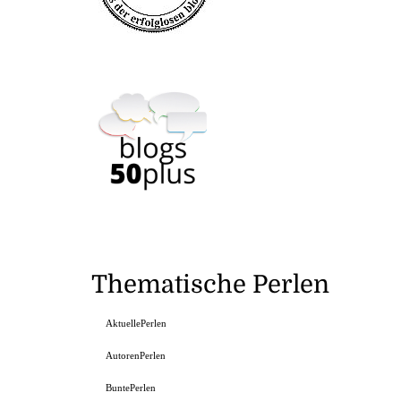
Thematische Perlen
AktuellePerlen
AutorenPerlen
BuntePerlen