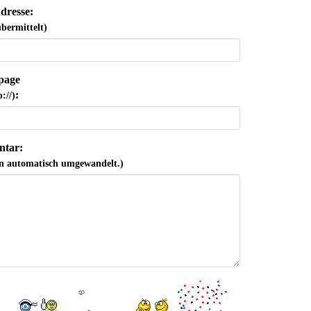
dresse:
bermittelt)
page
:
://)
tar:
n automatisch umgewandelt.)