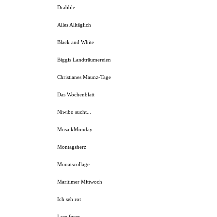
Drabble
Alles Alltäglich
Black and White
Biggis Landträumereien
Christianes Maunz-Tage
Das Wochenblatt
Niwibo sucht...
MosaikMonday
Montagsherz
Monatscollage
Maritimer Mittwoch
Ich seh rot
I see faces