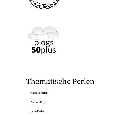
Thematische Perlen
AktuellePerlen
AutorenPerlen
BuntePerlen