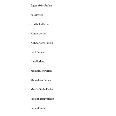
EigeneWortPerlen
FotoPerlen
GrafischePerlen
Kinderperlen
KulinarischePerlen
LachPerlen
LinkPerlen
MeineBuchPerlen
MeineLesePerlen
MusikalischePerlen
PerlenhafteProjekte
PerlenFunde