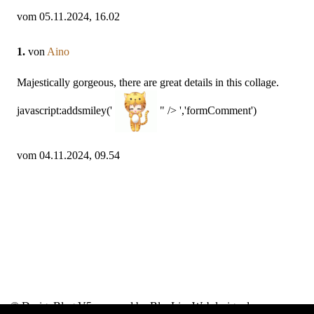
vom 05.11.2024, 16.02
1.
von
Aino
Majestically gorgeous, there are great details in this collage.
javascript:addsmiley('
" /> ','formComment')
vom 04.11.2024, 09.54
© DesignBlog V5 powered by BlueLionWebdesign.de