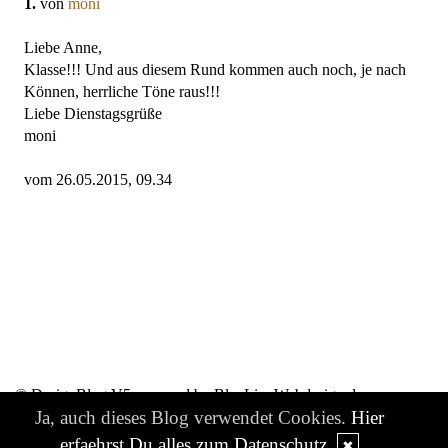
1.
von
moni
Liebe Anne,
Klasse!!! Und aus diesem Rund kommen auch noch, je nach
Können, herrliche Töne raus!!!
Liebe Dienstagsgrüße
moni
vom 26.05.2015, 09.34
© DesignBlog V5 powered by BlueLionWebdesign.de
Ja, auch dieses Blog verwendet Cookies.
Hier
erfaehrst Du alles zum Datenschutz
✖