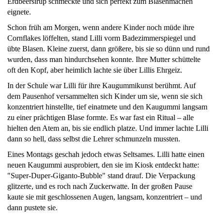
Erdbeersirup schmeckte und sich perfekt zum Blasenmachen
eignete.
Schon früh am Morgen, wenn andere Kinder noch müde ihre
Cornflakes löffelten, stand Lilli vorm Badezimmerspiegel und
übte Blasen. Kleine zuerst, dann größere, bis sie so dünn und rund
wurden, dass man hindurchsehen konnte. Ihre Mutter schüttelte
oft den Kopf, aber heimlich lachte sie über Lillis Ehrgeiz.
In der Schule war Lilli für ihre Kaugummikunst berühmt. Auf
dem Pausenhof versammelten sich Kinder um sie, wenn sie sich
konzentriert hinstellte, tief einatmete und den Kaugummi langsam
zu einer prächtigen Blase formte. Es war fast ein Ritual – alle
hielten den Atem an, bis sie endlich platze. Und immer lachte Lilli
dann so hell, dass selbst die Lehrer schmunzeln mussten.
Eines Montags geschah jedoch etwas Seltsames. Lilli hatte einen
neuen Kaugummi ausprobiert, den sie im Kiosk entdeckt hatte:
"Super-Duper-Giganto-Bubble" stand drauf. Die Verpackung
glitzerte, und es roch nach Zuckerwatte. In der großen Pause
kaute sie mit geschlossenen Augen, langsam, konzentriert – und
dann pustete sie.