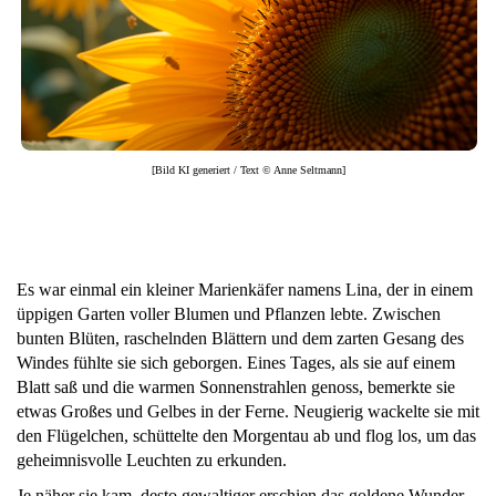
[Bild KI generiert / Text © Anne Seltmann]
Es war einmal ein kleiner Marienkäfer namens Lina, der in einem
üppigen Garten voller Blumen und Pflanzen lebte. Zwischen
bunten Blüten, raschelnden Blättern und dem zarten Gesang des
Windes fühlte sie sich geborgen. Eines Tages, als sie auf einem
Blatt saß und die warmen Sonnenstrahlen genoss, bemerkte sie
etwas Großes und Gelbes in der Ferne. Neugierig wackelte sie mit
den Flügelchen, schüttelte den Morgentau ab und flog los, um das
geheimnisvolle Leuchten zu erkunden.
Je näher sie kam, desto gewaltiger erschien das goldene Wunder