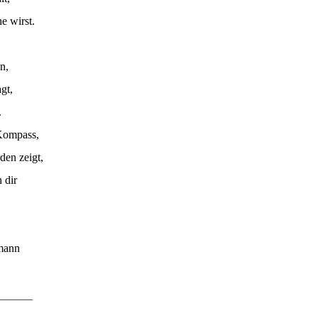
e wirst.
n,
agt,
.
 Kompass,
den zeigt,
 dir
mann