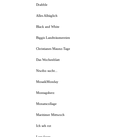
Drabble
Alles Alltäglich
Black and White
Biggis Landträumereien
Christianes Maunz-Tage
Das Wochenblatt
Niwibo sucht...
MosaikMonday
Montagsherz
Monatscollage
Maritimer Mittwoch
Ich seh rot
I see faces