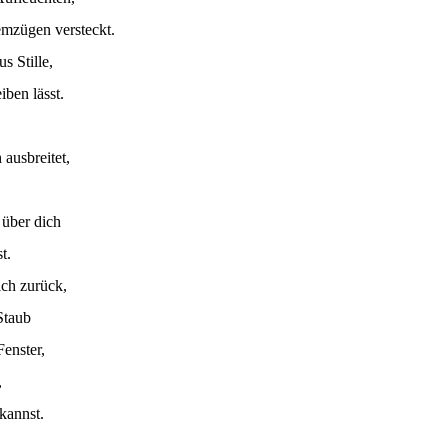
emzügen versteckt.
s Stille,
eiben lässt.
 ausbreitet,
 über dich
t.
ich zurück,
Staub
Fenster,
,
kannst.