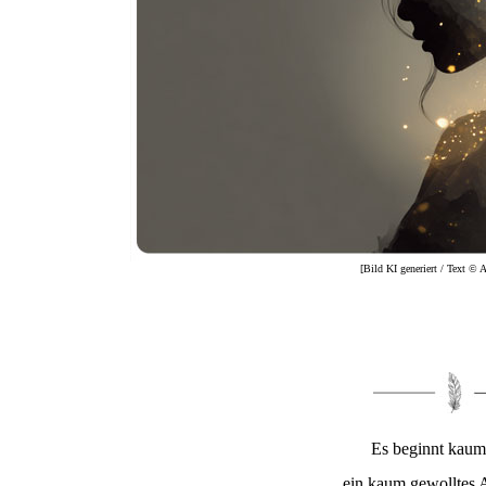
[Bild KI generiert / Text ©
Es beginnt kaum
ein kaum gewolltes 