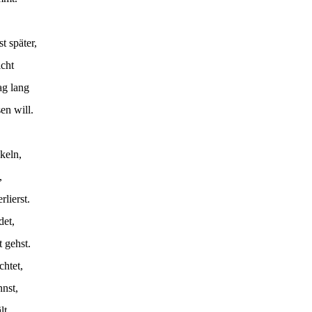
st später,
cht
ag lang
sen will.
keln,
,
lierst.
det,
 gehst.
chtet,
nst,
lt,