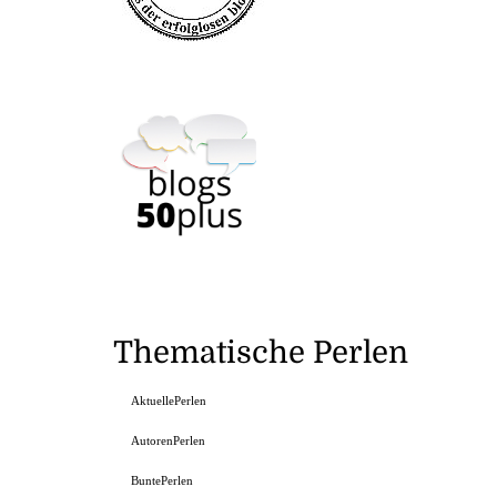
Thematische Perlen
AktuellePerlen
AutorenPerlen
BuntePerlen