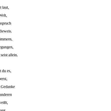
t laut,
Welt,
nspruch
Beweis.
himmern,
egungen,
eist allein.
t du es,
erst,
n Gedanke
e anderen
eißt,
mmt.