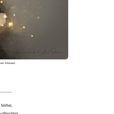
 Anne Seltmann]
 hörbar,
Aufleuchten,