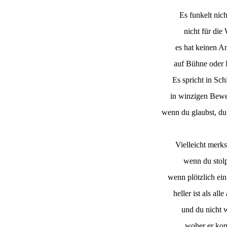
Es funkelt nich
nicht für die 
es hat keinen A
auf Bühne oder 
Es spricht in Sc
in winzigen Bew
wenn du glaubst, du s
Vielleicht merks
wenn du stolp
wenn plötzlich ei
heller ist als all
und du nicht w
woher er ko