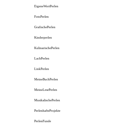
EigeneWortPerlen
FotoPerlen
GrafischePerlen
Kinderperlen
KulinarischePerlen
LachPerlen
LinkPerlen
MeineBuchPerlen
MeineLesePerlen
MusikalischePerlen
PerlenhafteProjekte
PerlenFunde