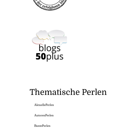
Thematische Perlen
AktuellePerlen
AutorenPerlen
BuntePerlen