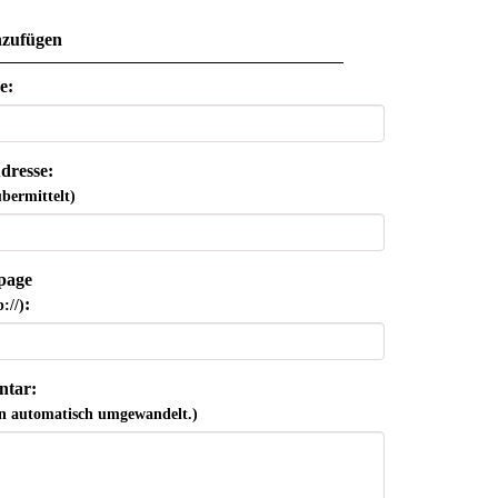
zufügen
e:
dresse:
bermittelt)
page
:
://)
tar:
n automatisch umgewandelt.)