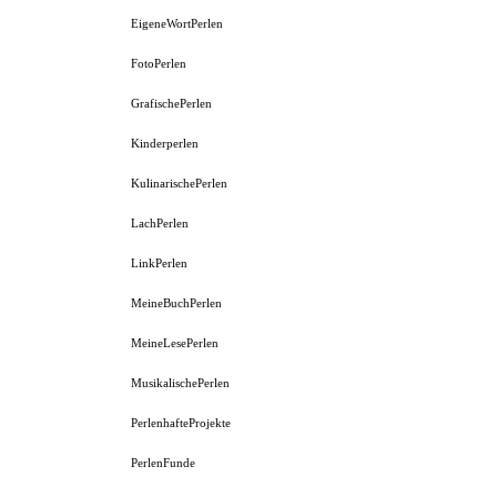
EigeneWortPerlen
FotoPerlen
GrafischePerlen
Kinderperlen
KulinarischePerlen
LachPerlen
LinkPerlen
MeineBuchPerlen
MeineLesePerlen
MusikalischePerlen
PerlenhafteProjekte
PerlenFunde