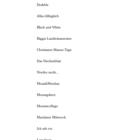
Drabble
Alles Alltäglich
Black and White
Biggis Landträumereien
Christianes Maunz-Tage
Das Wochenblatt
Niwibo sucht...
MosaikMonday
Montagsherz
Monatscollage
Maritimer Mittwoch
Ich seh rot
I see faces