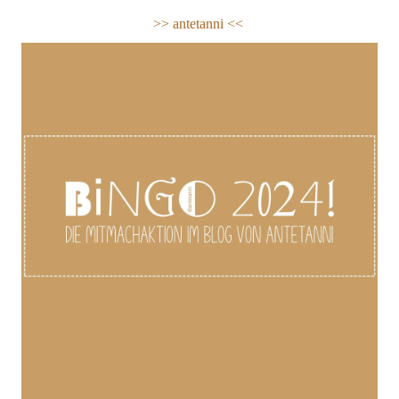
>> a
ntetanni <<