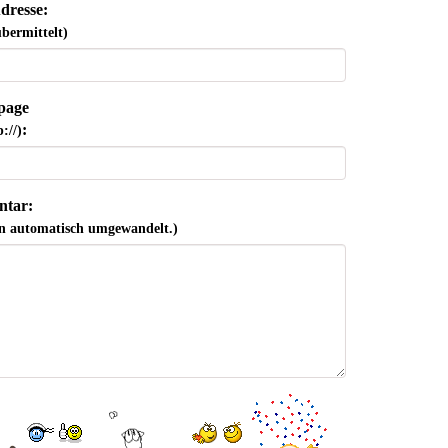
dresse:
bermittelt)
page
:
://)
tar:
n automatisch umgewandelt.)