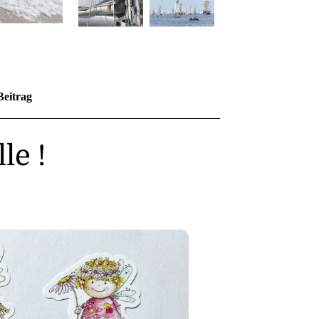
Beitrag
le !