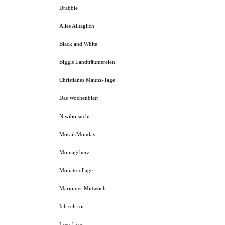
Drabble
Alles Alltäglich
Black and White
Biggis Landträumereien
Christianes Maunz-Tage
Das Wochenblatt
Niwibo sucht...
MosaikMonday
Montagsherz
Monatscollage
Maritimer Mittwoch
Ich seh rot
I see faces