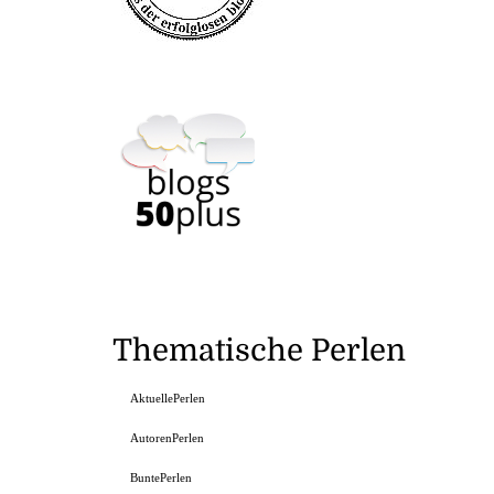
Thematische Perlen
AktuellePerlen
AutorenPerlen
BuntePerlen