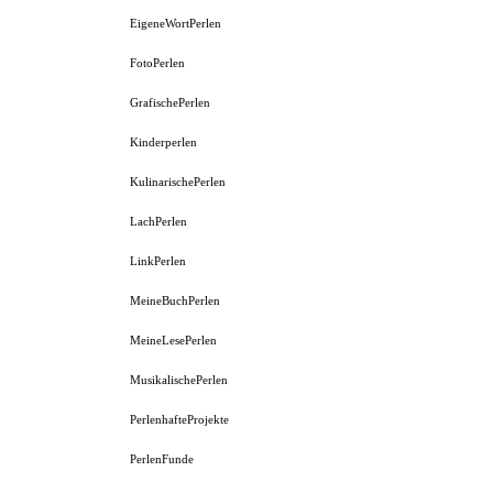
EigeneWortPerlen
FotoPerlen
GrafischePerlen
Kinderperlen
KulinarischePerlen
LachPerlen
LinkPerlen
MeineBuchPerlen
MeineLesePerlen
MusikalischePerlen
PerlenhafteProjekte
PerlenFunde