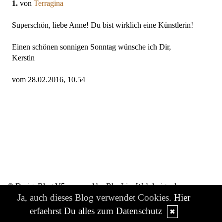
1.
von
Terragina
Superschön, liebe Anne! Du bist wirklich eine Künstlerin!
Einen schönen sonnigen Sonntag wünsche ich Dir,
Kerstin
vom 28.02.2016, 10.54
© DesignBlog V5 powered by BlueLionWebdesign.de
Ja, auch dieses Blog verwendet Cookies.
Hier
erfaehrst Du alles zum Datenschutz
✖