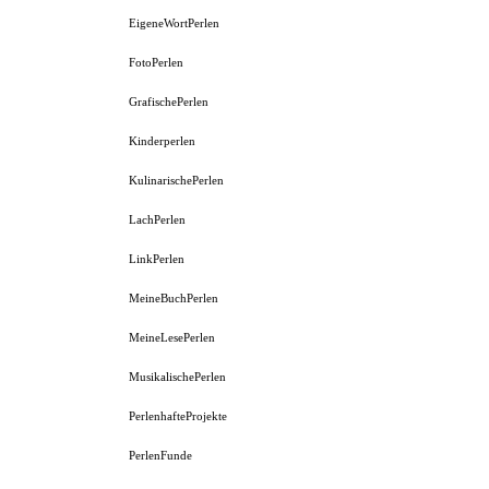
EigeneWortPerlen
FotoPerlen
GrafischePerlen
Kinderperlen
KulinarischePerlen
LachPerlen
LinkPerlen
MeineBuchPerlen
MeineLesePerlen
MusikalischePerlen
PerlenhafteProjekte
PerlenFunde