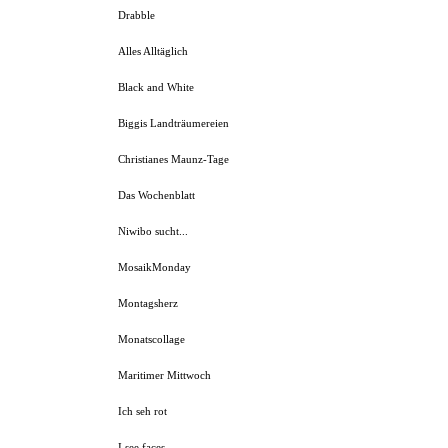
Drabble
Alles Alltäglich
Black and White
Biggis Landträumereien
Christianes Maunz-Tage
Das Wochenblatt
Niwibo sucht...
MosaikMonday
Montagsherz
Monatscollage
Maritimer Mittwoch
Ich seh rot
I see faces