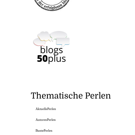
Thematische Perlen
AktuellePerlen
AutorenPerlen
BuntePerlen