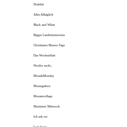
Drabble
Alles Alltäglich
Black and White
Biggis Landträumereien
Christianes Maunz-Tage
Das Wochenblatt
Niwibo sucht...
MosaikMonday
Montagsherz
Monatscollage
Maritimer Mittwoch
Ich seh rot
I see faces