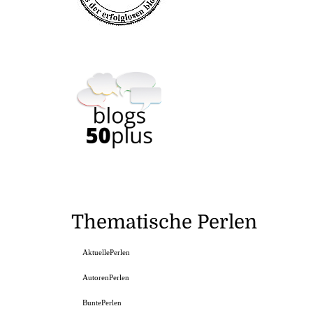
Thematische Perlen
AktuellePerlen
AutorenPerlen
BuntePerlen