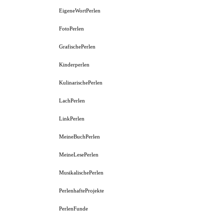
EigeneWortPerlen
FotoPerlen
GrafischePerlen
Kinderperlen
KulinarischePerlen
LachPerlen
LinkPerlen
MeineBuchPerlen
MeineLesePerlen
MusikalischePerlen
PerlenhafteProjekte
PerlenFunde