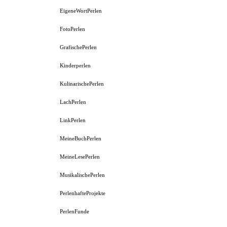
EigeneWortPerlen
FotoPerlen
GrafischePerlen
Kinderperlen
KulinarischePerlen
LachPerlen
LinkPerlen
MeineBuchPerlen
MeineLesePerlen
MusikalischePerlen
PerlenhafteProjekte
PerlenFunde