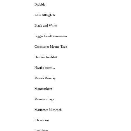
Drabble
Alles Alltäglich
Black and White
Biggis Landträumereien
Christianes Maunz-Tage
Das Wochenblatt
Niwibo sucht...
MosaikMonday
Montagsherz
Monatscollage
Maritimer Mittwoch
Ich seh rot
I see faces