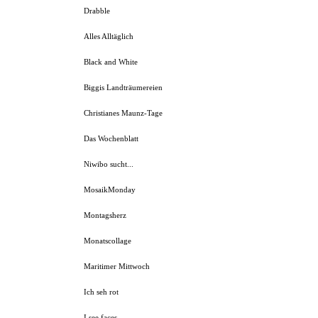
Drabble
Alles Alltäglich
Black and White
Biggis Landträumereien
Christianes Maunz-Tage
Das Wochenblatt
Niwibo sucht...
MosaikMonday
Montagsherz
Monatscollage
Maritimer Mittwoch
Ich seh rot
I see faces