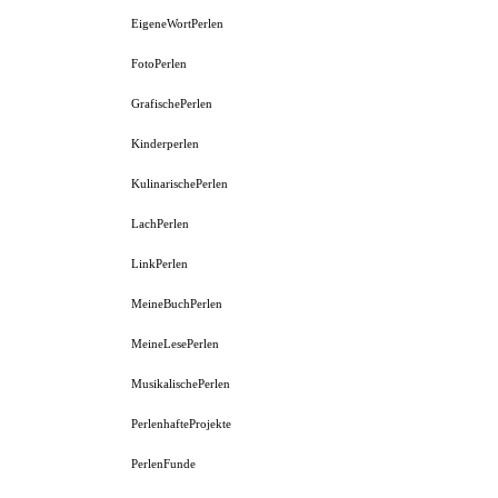
EigeneWortPerlen
FotoPerlen
GrafischePerlen
Kinderperlen
KulinarischePerlen
LachPerlen
LinkPerlen
MeineBuchPerlen
MeineLesePerlen
MusikalischePerlen
PerlenhafteProjekte
PerlenFunde