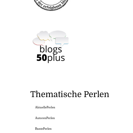
Thematische Perlen
AktuellePerlen
AutorenPerlen
BuntePerlen