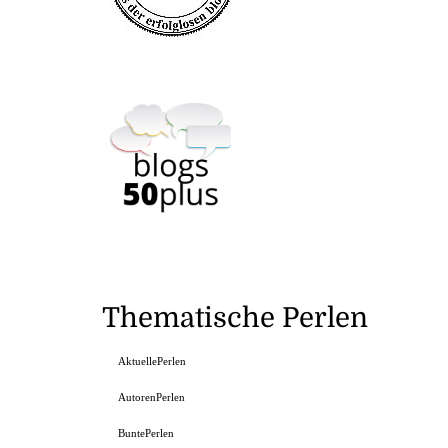
Thematische Perlen
AktuellePerlen
AutorenPerlen
BuntePerlen