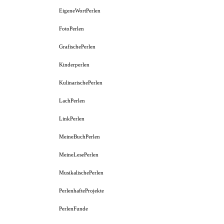
EigeneWortPerlen
FotoPerlen
GrafischePerlen
Kinderperlen
KulinarischePerlen
LachPerlen
LinkPerlen
MeineBuchPerlen
MeineLesePerlen
MusikalischePerlen
PerlenhafteProjekte
PerlenFunde