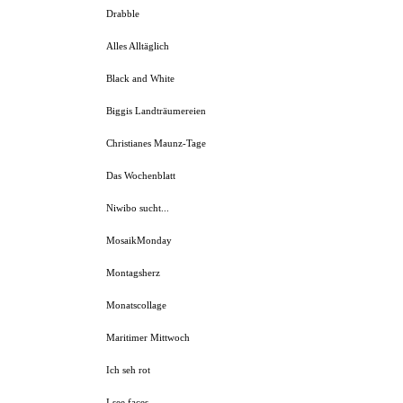
Drabble
Alles Alltäglich
Black and White
Biggis Landträumereien
Christianes Maunz-Tage
Das Wochenblatt
Niwibo sucht...
MosaikMonday
Montagsherz
Monatscollage
Maritimer Mittwoch
Ich seh rot
I see faces