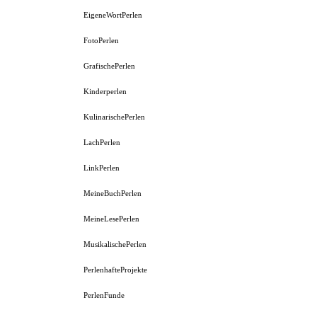
EigeneWortPerlen
FotoPerlen
GrafischePerlen
Kinderperlen
KulinarischePerlen
LachPerlen
LinkPerlen
MeineBuchPerlen
MeineLesePerlen
MusikalischePerlen
PerlenhafteProjekte
PerlenFunde