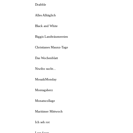
Drabble
Alles Alltäglich
Black and White
Biggis Landträumereien
Christianes Maunz-Tage
Das Wochenblatt
Niwibo sucht...
MosaikMonday
Montagsherz
Monatscollage
Maritimer Mittwoch
Ich seh rot
I see faces