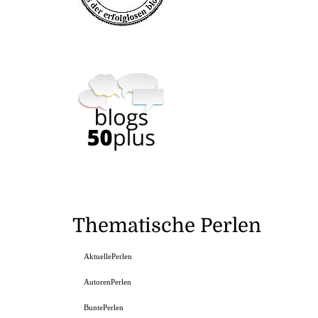
Thematische Perlen
AktuellePerlen
AutorenPerlen
BuntePerlen