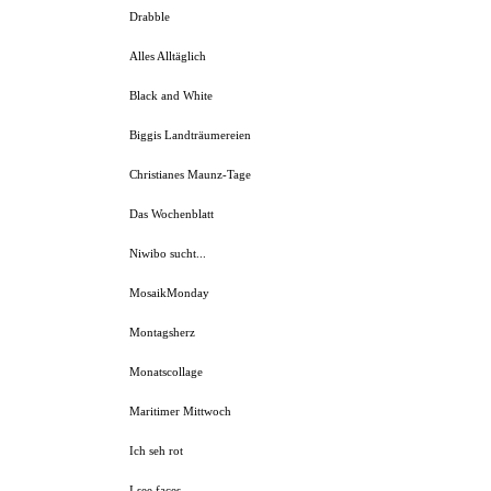
Drabble
Alles Alltäglich
Black and White
Biggis Landträumereien
Christianes Maunz-Tage
Das Wochenblatt
Niwibo sucht...
MosaikMonday
Montagsherz
Monatscollage
Maritimer Mittwoch
Ich seh rot
I see faces