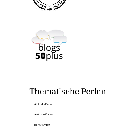
Thematische Perlen
AktuellePerlen
AutorenPerlen
BuntePerlen