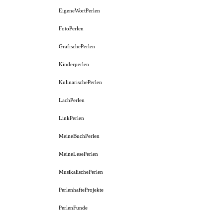
EigeneWortPerlen
FotoPerlen
GrafischePerlen
Kinderperlen
KulinarischePerlen
LachPerlen
LinkPerlen
MeineBuchPerlen
MeineLesePerlen
MusikalischePerlen
PerlenhafteProjekte
PerlenFunde