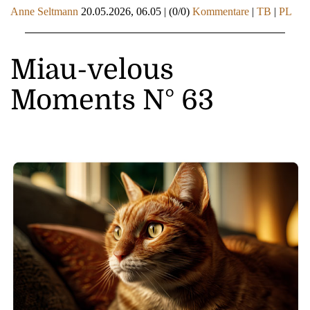
Anne Seltmann
20.05.2026, 06.05
|
(0/0)
Kommentare
|
TB
|
PL
Miau-velous
Moments N° 63