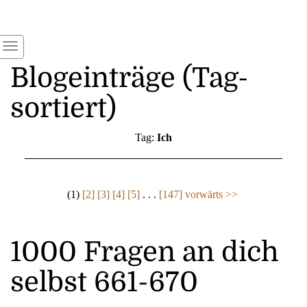
Blogeinträge (Tag-
sortiert)
Tag:
Ich
(1)
[2]
[3]
[4]
[5]
. . .
[147]
vorwärts >>
1000 Fragen an dich
selbst 661-670