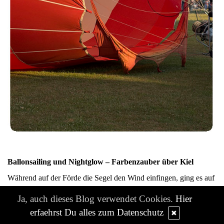
Ballonsailing und Nightglow – Farbenzauber über Kiel
Während auf der Förde die Segel den Wind einfingen, ging es auf
dem Nordmarksportfeld etwas gemächlicher zu – aber nicht
Ja, auch dieses Blog verwendet Cookies.
Hier
weniger beeindruckend. Beim Ballonsailing erhoben sich die
farbenfrohen Heißluftballons langsam in den Himmel und
erfaehrst Du alles zum Datenschutz
✖
schwebten scheinbar mühelos über das Gelände. Jeder Ballon