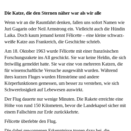
Die Katze, die den Sternen näher war als wir alle
Wenn wir an die Raumfahrt denken, fallen uns sofort Namen wie
Juri Gagarin oder Neil Armstrong ein. Vielleicht auch die Hündin
Laika. Doch kaum jemand kennt Félicette – eine kleine schwarz-
weiße Katze aus Frankreich, die Geschichte schrieb.
Am 18. Oktober 1963 wurde Félicette mit einer französischen
Forschungsrakete ins All geschickt. Sie war keine Heldin, die sich
freiwillig gemeldet hatte. Sie war eine von mehreren Katzen, die
für wissenschaftliche Versuche ausgewählt wurden. Während
ihres kurzen Fluges wurden Hirnströme und andere
Körperfunktionen gemessen, um besser zu verstehen, wie sich
Schwerelosigkeit auf Lebewesen auswirkt.
Der Flug dauerte nur wenige Minuten. Die Rakete erreichte eine
Höhe von rund 150 Kilometern, bevor die Landekapsel sicher mit
einem Fallschirm zur Erde zurückkehrte.
Félicette überlebte den Flug.
Die dabei gewonnenen Erkenntnisse trugen dazu bei, die