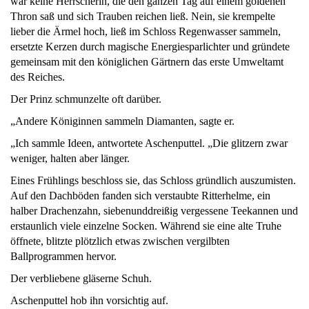
war keine Herrscherin, die den ganzen Tag auf einem goldenen
Thron saß und sich Trauben reichen ließ. Nein, sie krempelte
lieber die Ärmel hoch, ließ im Schloss Regenwasser sammeln,
ersetzte Kerzen durch magische Energiesparlichter und gründete
gemeinsam mit den königlichen Gärtnern das erste Umweltamt
des Reiches.
Der Prinz schmunzelte oft darüber.
„Andere Königinnen sammeln Diamanten, sagte er.
„Ich sammle Ideen, antwortete Aschenputtel. „Die glitzern zwar
weniger, halten aber länger.
Eines Frühlings beschloss sie, das Schloss gründlich auszumisten.
Auf den Dachböden fanden sich verstaubte Ritterhelme, ein
halber Drachenzahn, siebenunddreißig vergessene Teekannen und
erstaunlich viele einzelne Socken. Während sie eine alte Truhe
öffnete, blitzte plötzlich etwas zwischen vergilbten
Ballprogrammen hervor.
Der verbliebene gläserne Schuh.
Aschenputtel hob ihn vorsichtig auf.