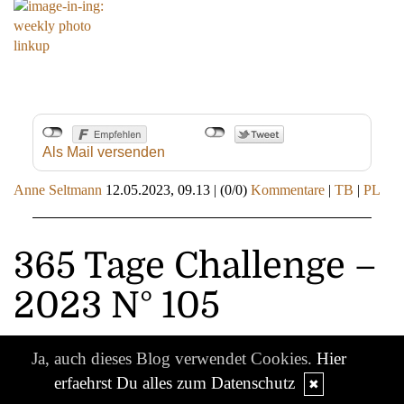
Als Mail versenden
Anne Seltmann
12.05.2023, 09.13
|
(0/0)
Kommentare
|
TB
|
PL
365 Tage Challenge –
2023 N° 105
Ja, auch dieses Blog verwendet Cookies.
Hier
erfaehrst Du alles zum Datenschutz
✖
14.04.2023 / N° 105