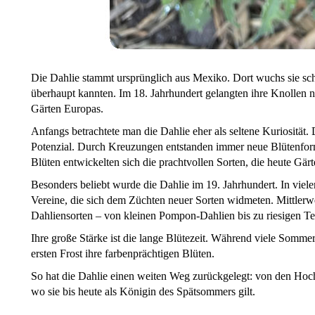
Die Dahlie stammt ursprünglich aus Mexiko. Dort wuchs sie sch
überhaupt kannten. Im 18. Jahrhundert gelangten ihre Knollen n
Gärten Europas.
Anfangs betrachtete man die Dahlie eher als seltene Kuriosität
Potenzial. Durch Kreuzungen entstanden immer neue Blütenfor
Blüten entwickelten sich die prachtvollen Sorten, die heute Gä
Besonders beliebt wurde die Dahlie im 19. Jahrhundert. In viel
Vereine, die sich dem Züchten neuer Sorten widmeten. Mittlerwe
Dahliensorten – von kleinen Pompon-Dahlien bis zu riesigen Tel
Ihre große Stärke ist die lange Blütezeit. Während viele Somme
ersten Frost ihre farbenprächtigen Blüten.
So hat die Dahlie einen weiten Weg zurückgelegt: von den Hoc
wo sie bis heute als Königin des Spätsommers gilt.