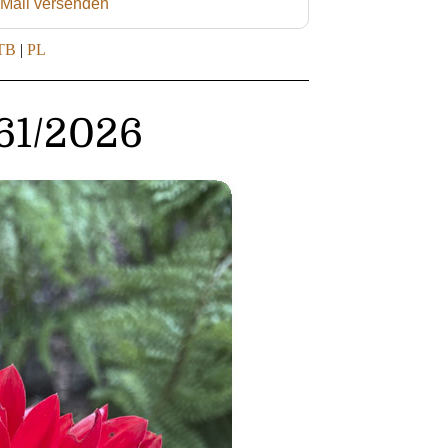
 Mail versenden
TB
|
PL
261/2026