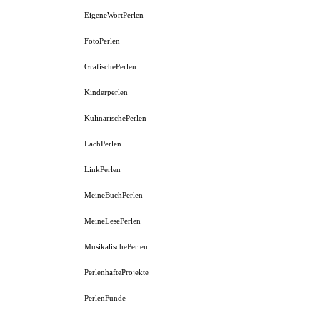
EigeneWortPerlen
FotoPerlen
GrafischePerlen
Kinderperlen
KulinarischePerlen
LachPerlen
LinkPerlen
MeineBuchPerlen
MeineLesePerlen
MusikalischePerlen
PerlenhafteProjekte
PerlenFunde