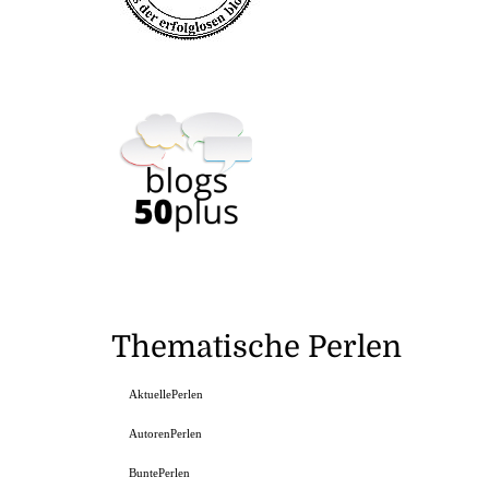
Thematische Perlen
AktuellePerlen
AutorenPerlen
BuntePerlen