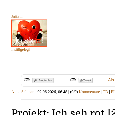
Juttas...
...stillgelegt
Als
Anne Seltmann
02.06.2026, 06.48
|
(0/0)
Kommentare
|
TB
|
P
Projekt: Ich seh rot 