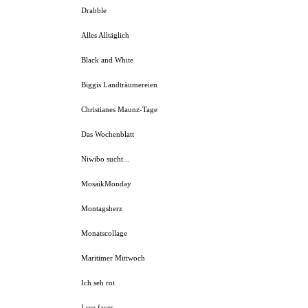
Drabble
Alles Alltäglich
Black and White
Biggis Landträumereien
Christianes Maunz-Tage
Das Wochenblatt
Niwibo sucht...
MosaikMonday
Montagsherz
Monatscollage
Maritimer Mittwoch
Ich seh rot
I see faces