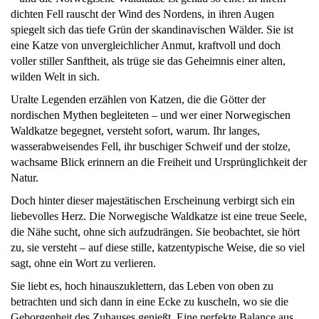
dichten Fell rauscht der Wind des Nordens, in ihren Augen
spiegelt sich das tiefe Grün der skandinavischen Wälder. Sie ist
eine Katze von unvergleichlicher Anmut, kraftvoll und doch
voller stiller Sanftheit, als trüge sie das Geheimnis einer alten,
wilden Welt in sich.
Uralte Legenden erzählen von Katzen, die die Götter der
nordischen Mythen begleiteten – und wer einer Norwegischen
Waldkatze begegnet, versteht sofort, warum. Ihr langes,
wasserabweisendes Fell, ihr buschiger Schweif und der stolze,
wachsame Blick erinnern an die Freiheit und Ursprünglichkeit der
Natur.
Doch hinter dieser majestätischen Erscheinung verbirgt sich ein
liebevolles Herz. Die Norwegische Waldkatze ist eine treue Seele,
die Nähe sucht, ohne sich aufzudrängen. Sie beobachtet, sie hört
zu, sie versteht – auf diese stille, katzentypische Weise, die so viel
sagt, ohne ein Wort zu verlieren.
Sie liebt es, hoch hinauszuklettern, das Leben von oben zu
betrachten und sich dann in eine Ecke zu kuscheln, wo sie die
Geborgenheit des Zuhauses genießt. Eine perfekte Balance aus