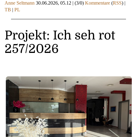
Anne Seltmann
30.06.2026, 05.12
|
(3/0)
Kommentare
(
RSS
) |
TB
|
PL
Projekt: Ich seh rot
257/2026