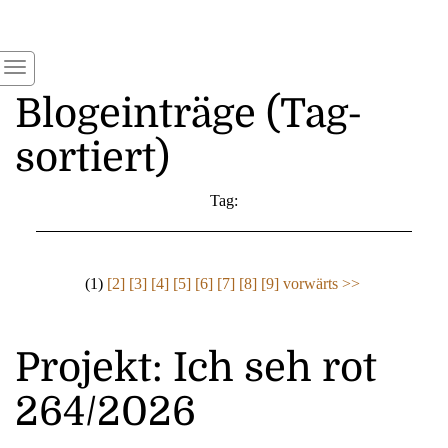
Blogeinträge (Tag-
sortiert)
Tag:
(1)
[2]
[3]
[4]
[5]
[6]
[7]
[8]
[9]
vorwärts >>
Projekt: Ich seh rot
264/2026