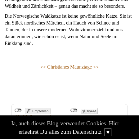
Wildheit und Zärtlichkeit – genau das macht sie so besonders.
Die Norwegische Waldkatze ist keine gewöhnliche Katze. Sie ist
ein Stück nordisches Märchen, ein Hauch von Schnee und
Tannen, der in unsere modernen Wohnzimmer zieht und uns
daran erinnert, wie schön es ist, wenn Natur und Seele im
Einklang sind.
>> Christianes Maunztage <<
Als Mail versenden
Ja, auch dieses Blog verwendet Cookies.
Hier
26.11.2025, 05.39
|
(2/0)
Kommentare
(
RSS
) |
TB
|
PL
erfaehrst Du alles zum Datenschutz
✖